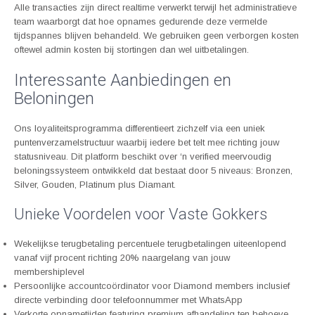
Alle transacties zijn direct realtime verwerkt terwijl het administratieve
team waarborgt dat hoe opnames gedurende deze vermelde
tijdspannes blijven behandeld. We gebruiken geen verborgen kosten
oftewel admin kosten bij stortingen dan wel uitbetalingen.
Interessante Aanbiedingen en
Beloningen
Ons loyaliteitsprogramma differentieert zichzelf via een uniek
puntenverzamelstructuur waarbij iedere bet telt mee richting jouw
statusniveau. Dit platform beschikt over ‘n verified meervoudig
beloningssysteem ontwikkeld dat bestaat door 5 niveaus: Bronzen,
Silver, Gouden, Platinum plus Diamant.
Unieke Voordelen voor Vaste Gokkers
Wekelijkse terugbetaling percentuele terugbetalingen uiteenlopend
vanaf vijf procent richting 20% naargelang van jouw
membershiplevel
Persoonlijke accountcoördinator voor Diamond members inclusief
directe verbinding door telefoonnummer met WhatsApp
Verkorte opnametijden featuring premium afhandeling ten behoeve