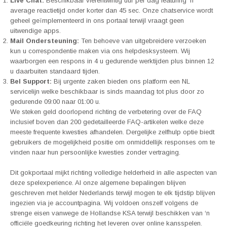
Live Chat:
Beschikbaar vierentwintig uur per dag featuring ‘n
average reactietijd onder korter dan 45 sec. Onze chatservice wordt
geheel geïmplementeerd in ons portaal terwijl vraagt geen
uitwendige apps.
Mail Ondersteuning:
Ten behoeve van uitgebreidere verzoeken
kun u correspondentie maken via ons helpdesksysteem. Wij
waarborgen een respons in 4 u gedurende werktijden plus binnen 12
u daarbuiten standaard tijden.
Bel Support:
Bij urgente zaken bieden ons platform een NL
servicelijn welke beschikbaar is sinds maandag tot plus door zo
gedurende 09:00 naar 01:00 u.
We steken geld doorlopend richting de verbetering over de FAQ
inclusief boven dan 200 gedetailleerde FAQ-artikelen welke deze
meeste frequente kwesties afhandelen. Dergelijke zelfhulp optie biedt
gebruikers de mogelijkheid positie om onmiddellijk responses om te
vinden naar hun persoonlijke kwesties zonder vertraging.
Dit gokportaal mijkt richting volledige helderheid in alle aspecten van
deze spelexperience. Al onze algemene bepalingen blijven
geschreven met helder Nederlands terwijl mogen te elk tijdstip blijven
ingezien via je accountpagina. Wij voldoen onszelf volgens de
strenge eisen vanwege de Hollandse KSA terwijl beschikken van ‘n
officiële goedkeuring richting het leveren over online kansspelen.