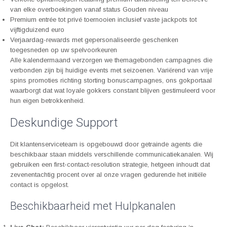
van elke overboekingen vanaf status Gouden niveau
Premium entrée tot privé toernooien inclusief vaste jackpots tot
vijftigduizend euro
Verjaardag-rewards met gepersonaliseerde geschenken
toegesneden op uw spelvoorkeuren
Alle kalendermaand verzorgen we themagebonden campagnes die
verbonden zijn bij huidige events met seizoenen. Variërend van vrije
spins promoties richting storting bonuscampagnes, ons gokportaal
waarborgt dat wat loyale gokkers constant blijven gestimuleerd voor
hun eigen betrokkenheid.
Deskundige Support
Dit klantenserviceteam is opgebouwd door getrainde agents die
beschikbaar staan middels verschillende communicatiekanalen. Wij
gebruiken een first-contact-resolution strategie, hetgeen inhoudt dat
zevenentachtig procent over al onze vragen gedurende het initiële
contact is opgelost.
Beschikbaarheid met Hulpkanalen