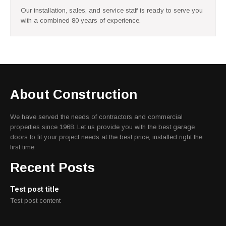
Our installation, sales, and service staff is ready to serve you
with a combined 80 years of experience.
About Construction
We have served the needs of contractors and commercial
properties since 1968. Let us provide you with the best garage
doors to fit your project needs at the best price, installed right the
first time.
Recent Posts
Test post title
Test post content