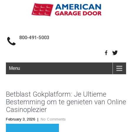
800-491-5003
Menu
Betblast Gokplatform: Je Ultieme
Bestemming om te genieten van Online
Casinoplezier
February 3, 2026
|
No Comments