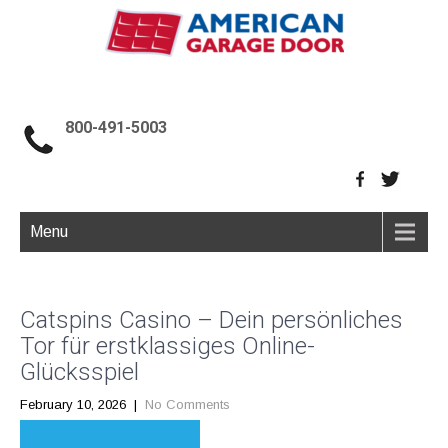
800-491-5003
Menu
Catspins Casino – Dein persönliches
Tor für erstklassiges Online-
Glücksspiel
February 10, 2026
|
No Comments