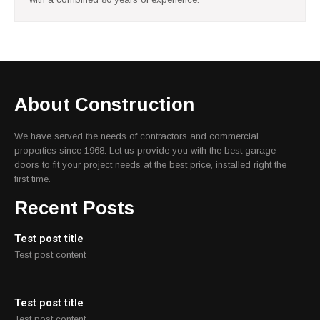
About Construction
We have served the needs of contractors and commercial
properties since 1968. Let us provide you with the best garage
doors to fit your project needs at the best price, installed right the
first time.
Recent Posts
Test post title
Test post content
Test post title
Test post content