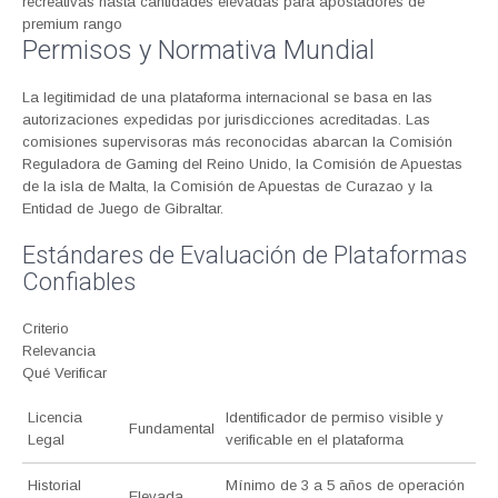
recreativas hasta cantidades elevadas para apostadores de
premium rango
Permisos y Normativa Mundial
La legitimidad de una plataforma internacional se basa en las
autorizaciones expedidas por jurisdicciones acreditadas. Las
comisiones supervisoras más reconocidas abarcan la Comisión
Reguladora de Gaming del Reino Unido, la Comisión de Apuestas
de la isla de Malta, la Comisión de Apuestas de Curazao y la
Entidad de Juego de Gibraltar.
Estándares de Evaluación de Plataformas
Confiables
Criterio
Relevancia
Qué Verificar
Licencia
Identificador de permiso visible y
Fundamental
Legal
verificable en el plataforma
Historial
Mínimo de 3 a 5 años de operación
Elevada