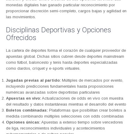
monedas digitales han ganado particular reconocimiento por
proporcionar discreción semi-completo, cargos bajas y agilidad en
las movimientos.
Disciplinas Deportivas y Opciones
Ofrecidos
La cartera de deportes forma el corazón de cualquier proveedor de
apuestas global. Dichas sitios cubren desde deportes mainstream
como fútbol, baloncesto y tenis hasta deportes especializadas
como dardos, críquet y e-sports virtuales.
Jugadas previas al partido:
Múltiples de mercados por evento,
incluyendo predicciones fundamentales hasta proposiciones
numéricas avanzadas sobre deportistas particulares
Apuestas en vivo:
Actualizaciones de odds en vivo con muestra
del resultado y datos instantáneas mientras el desarrollo del evento
Boletos combinadas:
Plataformas que posibilitan crear boletos a
medida combinando múltiples selecciones con odds combinadas
Opciones únicas:
Apuestas a extenso tiempo sobre vencedores
de liga, reconocimientos individuales y acontecimientos