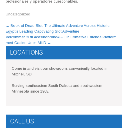
profesionales y operadores cuestionables.
Uncategorized
Post
←
Book of Dead Slot: The Ultimate Adventure Across Historic
Egypt’s Leading Captivating Slot Adventure
navigation
Velkommen til til #casinobrand# – Din ultimative Førende Platform
med Casino Uden MitID
→
LOCATIONS
Come in and visit our showroom, conveniently located in
Mitchell, SD
Serving southeastern South Dakota and southwestern
Minnesota since 1968.
CALL US