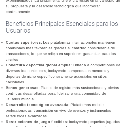
experimentados. La fundamental diferencia reside en la variedad de
su propuesta y la desarrollo tecnológica que incorporan
continuamente.
Beneficios Principales Esenciales para los
Usuarios
Cuotas superiores:
Los plataformas internacionales mantienen
comisiones más favorables gracias al cantidad considerable de
transacciones, lo que se refleja en superiores ganancias para los
clientes
Cobertura deportiva global amplia:
Entrada a competiciones de
diversos los continentes, incluyendo campeonatos menores y
deportes de nicho específico raramente accesibles en sitios
nacionales
Bonos generosas:
Planes de registro más sustanciosos y ofertas
continuas desarrolladas para fidelizar a una comunidad de
usuarios mundial
Desarrollo tecnológico avanzada:
Plataformas mobile
perfeccionadas, transmisión en vivo de eventos y instrumentos
estadísticas avanzadas
Restricciones de juego flexibles:
Incluyendo pequeñas jugadas