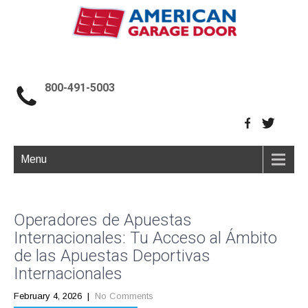
800-491-5003
Menu
Operadores de Apuestas
Internacionales: Tu Acceso al Ámbito
de las Apuestas Deportivas
Internacionales
February 4, 2026
|
No Comments