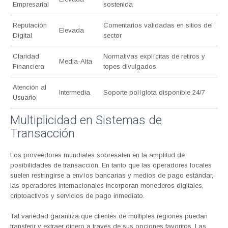
Empresarial
sostenida
Reputación
Comentarios validadas en sitios del
Elevada
Digital
sector
Claridad
Normativas explícitas de retiros y
Media-Alta
Financiera
topes divulgados
Atención al
Intermedia
Soporte políglota disponible 24/7
Usuario
Multiplicidad en Sistemas de
Transacción
Los proveedores mundiales sobresalen en la amplitud de
posibilidades de transacción. En tanto que las operadores locales
suelen restringirse a envíos bancarias y medios de pago estándar,
las operadores internacionales incorporan monederos digitales,
criptoactivos y servicios de pago inmediato.
Tal variedad garantiza que clientes de múltiples regiones puedan
transferir y extraer dinero a través de sus opciones favoritos. Las