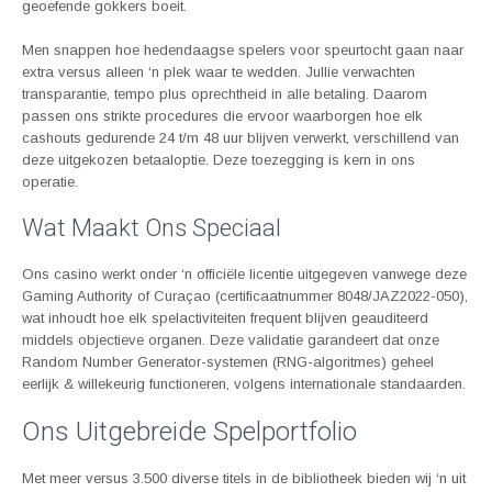
geoefende gokkers boeit.
Men snappen hoe hedendaagse spelers voor speurtocht gaan naar
extra versus alleen ‘n plek waar te wedden. Jullie verwachten
transparantie, tempo plus oprechtheid in alle betaling. Daarom
passen ons strikte procedures die ervoor waarborgen hoe elk
cashouts gedurende 24 t/m 48 uur blijven verwerkt, verschillend van
deze uitgekozen betaaloptie. Deze toezegging is kern in ons
operatie.
Wat Maakt Ons Speciaal
Ons casino werkt onder ‘n officiële licentie uitgegeven vanwege deze
Gaming Authority of Curaçao (certificaatnummer 8048/JAZ2022-050),
wat inhoudt hoe elk spelactiviteiten frequent blijven geauditeerd
middels objectieve organen. Deze validatie garandeert dat onze
Random Number Generator-systemen (RNG-algoritmes) geheel
eerlijk & willekeurig functioneren, volgens internationale standaarden.
Ons Uitgebreide Spelportfolio
Met meer versus 3.500 diverse titels in de bibliotheek bieden wij ‘n uit