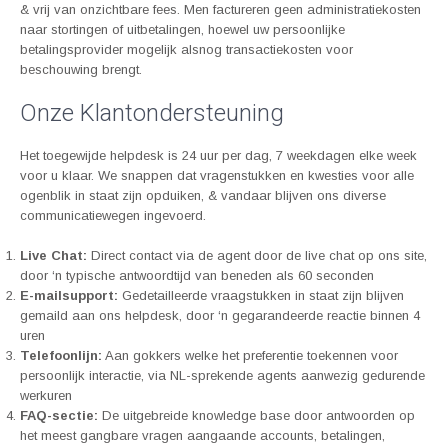
& vrij van onzichtbare fees. Men factureren geen administratiekosten
naar stortingen of uitbetalingen, hoewel uw persoonlijke
betalingsprovider mogelijk alsnog transactiekosten voor
beschouwing brengt.
Onze Klantondersteuning
Het toegewijde helpdesk is 24 uur per dag, 7 weekdagen elke week
voor u klaar. We snappen dat vragenstukken en kwesties voor alle
ogenblik in staat zijn opduiken, & vandaar blijven ons diverse
communicatiewegen ingevoerd.
Live Chat:
Direct contact via de agent door de live chat op ons site,
door ‘n typische antwoordtijd van beneden als 60 seconden
E-mailsupport:
Gedetailleerde vraagstukken in staat zijn blijven
gemaild aan ons helpdesk, door ‘n gegarandeerde reactie binnen 4
uren
Telefoonlijn:
Aan gokkers welke het preferentie toekennen voor
persoonlijk interactie, via NL-sprekende agents aanwezig gedurende
werkuren
FAQ-sectie:
De uitgebreide knowledge base door antwoorden op
het meest gangbare vragen aangaande accounts, betalingen,