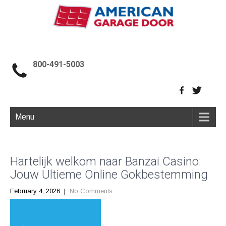
800-491-5003
Menu
Hartelijk welkom naar Banzai Casino:
Jouw Ultieme Online Gokbestemming
February 4, 2026
|
No Comments