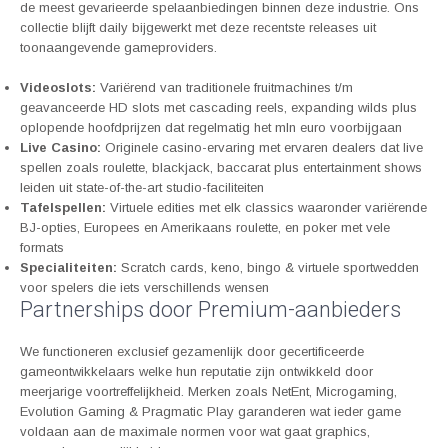
de meest gevarieerde spelaanbiedingen binnen deze industrie. Ons
collectie blijft daily bijgewerkt met deze recentste releases uit
toonaangevende gameproviders.
Videoslots:
Variërend van traditionele fruitmachines t/m
geavanceerde HD slots met cascading reels, expanding wilds plus
oplopende hoofdprijzen dat regelmatig het mln euro voorbijgaan
Live Casino:
Originele casino-ervaring met ervaren dealers dat live
spellen zoals roulette, blackjack, baccarat plus entertainment shows
leiden uit state-of-the-art studio-faciliteiten
Tafelspellen:
Virtuele edities met elk classics waaronder variërende
BJ-opties, Europees en Amerikaans roulette, en poker met vele
formats
Specialiteiten:
Scratch cards, keno, bingo & virtuele sportwedden
voor spelers die iets verschillends wensen
Partnerships door Premium-aanbieders
We functioneren exclusief gezamenlijk door gecertificeerde
gameontwikkelaars welke hun reputatie zijn ontwikkeld door
meerjarige voortreffelijkheid. Merken zoals NetEnt, Microgaming,
Evolution Gaming & Pragmatic Play garanderen wat ieder game
voldaan aan de maximale normen voor wat gaat graphics,