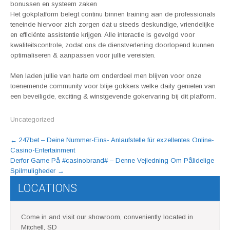
bonussen en systeem zaken
Het gokplatform belegt continu binnen training aan de professionals
teneinde hiervoor zich zorgen dat u steeds deskundige, vriendelijke
en efficiënte assistentie krijgen. Alle interactie is gevolgd voor
kwaliteitscontrole, zodat ons de dienstverlening doorlopend kunnen
optimaliseren & aanpassen voor jullie vereisten.
Men laden jullie van harte om onderdeel men blijven voor onze
toenemende community voor blije gokkers welke daily genieten van
een beveiligde, exciting & winstgevende gokervaring bij dit platform.
Uncategorized
Post
←
247bet – Deine Nummer-Eins- Anlaufstelle für exzellentes Online-
Casino-Entertainment
navigation
Derfor Game På #casinobrand# – Denne Vejledning Om Pålidelige
Spilmuligheder
→
LOCATIONS
Come in and visit our showroom, conveniently located in
Mitchell, SD