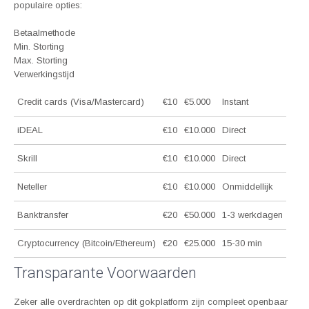
populaire opties:
Betaalmethode
Min. Storting
Max. Storting
Verwerkingstijd
Credit cards (Visa/Mastercard)
€10
€5.000
Instant
iDEAL
€10
€10.000
Direct
Skrill
€10
€10.000
Direct
Neteller
€10
€10.000
Onmiddellijk
Banktransfer
€20
€50.000
1-3 werkdagen
Cryptocurrency (Bitcoin/Ethereum)
€20
€25.000
15-30 min
Transparante Voorwaarden
Zeker alle overdrachten op dit gokplatform zijn compleet openbaar