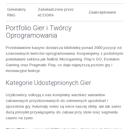
Generatory
Zaświadczone przez
Zaakceptowane
RNG
eCOGRA
Portfolio Gier i Twórcy
Oprogramowania
Przedstawione kasyno dostarcza bibliotekę ponad 2000 pozycji od
szanowanych twórców oprogramowania. Kooperujemy z podobnymi
potentatami sektora jak NetEnt, Microgaming, Play’n GO, Evolution
Gaming oraz Pragmatic Play, co daje najwyższą poziom gry i
innowacyjne funkcje.
Kategorie Udostępnionych Gier
Użytkownicy odkryją u nas kompletny wachlarz wariantów
zabawowych przystosowanych do odmiennych upodobań i
sposobów gry. Automaty video są serce naszej oferty, ale tak samo
dużą priorytet przywiązujemy do zabaw przy stole oraz segmentu
casino na żywo.