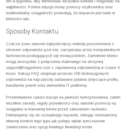
dni w tygodniu, aby eliminować wszystkie kwestie i reagować na
wątpliwości. Polska edycja mowy pomocy użytkownika oraz
multimedialny osiągalność powodują, że wsparcie jest stale w
bliskości ręki.
Sposoby Kontaktu
Czat na żywo stanowi najbystrzejszy metodę porozumienia z
okresem odpowiedzi pod min, zarządzany przez kompetentnych
fachowców posługujących się mową polskim. Zamiennie klienci
mogą skorzystać z połączenia mailowego na skrzynkę
support@vegashero.com z zapewnioną odpowiedzią w czasie 4
hours. Sekcja FAQ obejmuje przeszło 100 drobiazgowych
odpowiedzi na najczęściej zadawane pytania dotyczące profilu,
transferów, premii oraz elementów IT platformy.
Przedstawione casino bazuje na jawność funkcjonowania, zatem
wszelkie zasady, reguły prywatności oraz warunki promocji są
osiągalne w klarownej formie przed założeniem rachunku.
Deklarujemy się do rozsądnego hazardu, oferując mechanizmy
własnej kontroli tego typu jak pułapy wpłat, tymczasowe
zawieszenia oraz opcję trwałego likwidacji konta.