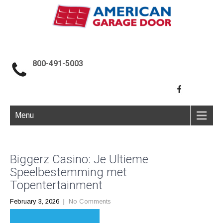
800-491-5003
Menu
Biggerz Casino: Je Ultieme
Speelbestemming met
Topentertainment
February 3, 2026
|
No Comments