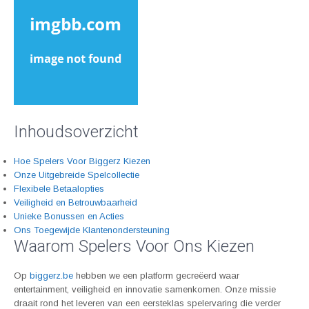
Inhoudsoverzicht
Hoe Spelers Voor Biggerz Kiezen
Onze Uitgebreide Spelcollectie
Flexibele Betaalopties
Veiligheid en Betrouwbaarheid
Unieke Bonussen en Acties
Ons Toegewijde Klantenondersteuning
Waarom Spelers Voor Ons Kiezen
Op
biggerz.be
hebben we een platform gecreëerd waar
entertainment, veiligheid en innovatie samenkomen. Onze missie
draait rond het leveren van een eersteklas spelervaring die verder