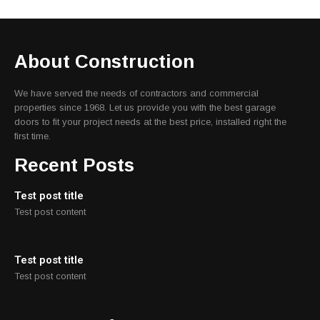
About Construction
We have served the needs of contractors and commercial
properties since 1968. Let us provide you with the best garage
doors to fit your project needs at the best price, installed right the
first time.
Recent Posts
Test post title
Test post content
Test post title
Test post content