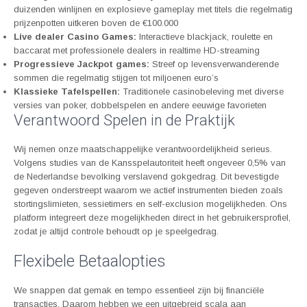
duizenden winlijnen en explosieve gameplay met titels die regelmatig
prijzenpotten uitkeren boven de €100.000
Live dealer Casino Games:
Interactieve blackjack, roulette en
baccarat met professionele dealers in realtime HD-streaming
Progressieve Jackpot games:
Streef op levensverwanderende
sommen die regelmatig stijgen tot miljoenen euro’s
Klassieke Tafelspellen:
Traditionele casinobeleving met diverse
versies van poker, dobbelspelen en andere eeuwige favorieten
Verantwoord Spelen in de Praktijk
Wij nemen onze maatschappelijke verantwoordelijkheid serieus.
Volgens studies van de Kansspelautoriteit heeft ongeveer 0,5% van
de Nederlandse bevolking verslavend gokgedrag. Dit bevestigde
gegeven onderstreept waarom we actief instrumenten bieden zoals
stortingslimieten, sessietimers en self-exclusion mogelijkheden. Ons
platform integreert deze mogelijkheden direct in het gebruikersprofiel,
zodat je altijd controle behoudt op je speelgedrag.
Flexibele Betaalopties
We snappen dat gemak en tempo essentieel zijn bij financiële
transacties. Daarom hebben we een uitgebreid scala aan