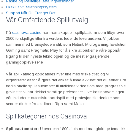
Raske og Pålitelige Betalingsløsninger
Eksklusivt Belønningssystem
Support Når Du Trenger Det
Vår Omfattende Spillutvalg
På
casinova casino
har man skapt en spillplattform som tilbyr over
2500 forskjellige titler fra verdens ledende leverandører. Vi jobber
sammen med bransjeledere slik som NetEnt, Microgaming, Evolution
Gaming samt Pragmatic Play for å sikre at brukerne våre oppnår
tilgang til den nyeste teknologien og de mest engasjerende
gamingopplevelsene.
Vår spillkatalog oppdateres hver uke med friske titler, og vi
organiserer alt for å gjøre det enkelt å finne akkurat det du søker. Fra
tradisjonelle spilleautomater til utviklede videoslots med progressive
gevinster, vi har dekket samtlige preferanser. Live kasinoavdelingen
vår inkluderer autentiske bordspill med profesjonelle dealere som
sender direkte fra studioer i Riga samt Malta.
Spillkategorier hos Casinova
Spilleautomater:
Utover enn 1800 slots med mangfoldige tematikk,