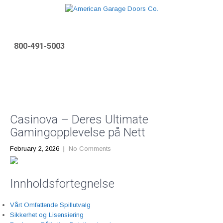
800-491-5003
Casinova – Deres Ultimate
Gamingopplevelse på Nett
February 2, 2026
|
No Comments
Innholdsfortegnelse
Vårt Omfattende Spillutvalg
Sikkerhet og Lisensiering