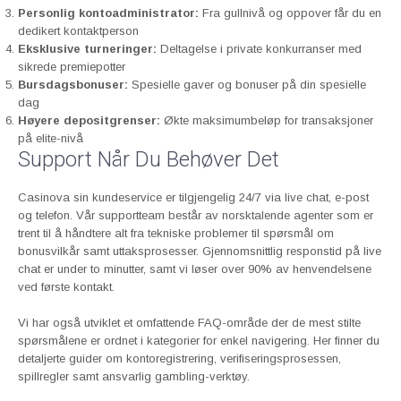
Personlig kontoadministrator:
Fra gullnivå og oppover får du en
dedikert kontaktperson
Eksklusive turneringer:
Deltagelse i private konkurranser med
sikrede premiepotter
Bursdagsbonuser:
Spesielle gaver og bonuser på din spesielle
dag
Høyere depositgrenser:
Økte maksimumbeløp for transaksjoner
på elite-nivå
Support Når Du Behøver Det
Casinova sin kundeservice er tilgjengelig 24/7 via live chat, e-post
og telefon. Vår supportteam består av norsktalende agenter som er
trent til å håndtere alt fra tekniske problemer til spørsmål om
bonusvilkår samt uttaksprosesser. Gjennomsnittlig responstid på live
chat er under to minutter, samt vi løser over 90% av henvendelsene
ved første kontakt.
Vi har også utviklet et omfattende FAQ-område der de mest stilte
spørsmålene er ordnet i kategorier for enkel navigering. Her finner du
detaljerte guider om kontoregistrering, verifiseringsprosessen,
spillregler samt ansvarlig gambling-verktøy.